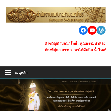
Skip
to
เ
content
ต
นา
Facebook
https:/
Word
น
โพธิ์
ชุมชน
โ
คำขวัญตำบลนาโพธิ์ : คุณธรรมนำท้องถิ่น ของกินข้
ใหญ่
ท้องที่ปู่ตา ชาวประชาได้ดื่มกิน น้ำไหลรินสร้างซ
ห่าง
ไกล
ยา
เสพ
เมนูหลัก
ติด
การ
คมนาคม
สะดวก
เศรษฐกิจ
ดี