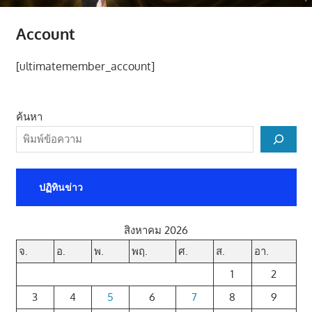
มี
Account
คุณภาพ
ชีวิต
[ultimatemember_account]
ค้นหา
ปฏิทินข่าว
สิงหาคม 2026
จ.
อ.
พ.
พฤ.
ศ.
ส.
อา.
1
2
3
4
5
6
7
8
9