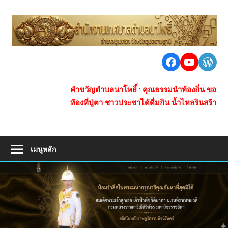
Skip
to
เ
content
ต
นา
Facebook
https:/
Word
น
โพธิ์
ชุมชน
โ
คำขวัญตำบลนาโพธิ์ : คุณธรรมนำท้องถิ่น ของกินข้าวปุ้น 
ใหญ่
ท้องที่ปู่ตา ชาวประชาได้ดื่มกิน น้ำไหลรินสร้างซับ
ห่าง
ไกล
ยา
เสพ
เมนูหลัก
ติด
การ
คมนาคม
สะดวก
เศรษฐกิจ
ดี