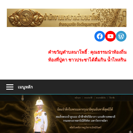
Skip
to
เ
content
ต
นา
Facebook
https:/
Word
น
โพธิ์
ชุมชน
โ
คำขวัญตำบลนาโพธิ์ : คุณธรรมนำท้องถิ่น ของกินข้าวป
ใหญ่
ท้องที่ปู่ตา ชาวประชาได้ดื่มกิน น้ำไหลรินสร้างซับ
ห่าง
ไกล
ยา
เสพ
เมนูหลัก
ติด
การ
คมนาคม
สะดวก
เศรษฐกิจ
ดี