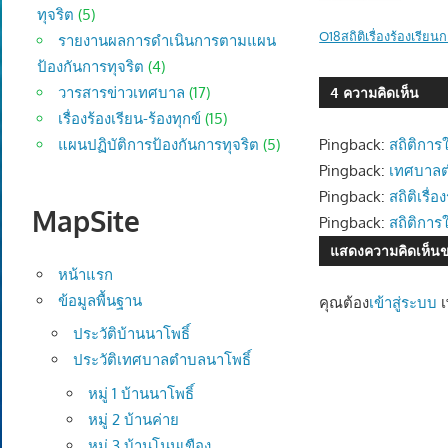
ทุจริต
(5)
O18สถิติเรื่องร้องเรียน
รายงานผลการดำเนินการตามแผน
ป้องกันการทุจริต
(4)
วารสารข่าวเทศบาล
(17)
4 ความคิดเห็น
เรื่องร้องเรียน-ร้องทุกข์
(15)
Pingback:
สถิติกา
แผนปฏิบัติการป้องกันการทุจริต
(5)
Pingback:
เทศบาลต
Pingback:
สถิติเรื
MapSite
Pingback:
สถิติกา
แสดงความคิดเห็น
หน้าแรก
ข้อมูลพื้นฐาน
คุณต้อง
เข้าสู่ระบบ
เ
ประวัติบ้านนาโพธิ์
ประวัติเทศบาลตำบลนาโพธิ์
หมู่ 1 บ้านนาโพธิ์
หมู่ 2 บ้านค่าย
หมู่ 3 บ้านโนนเขือง