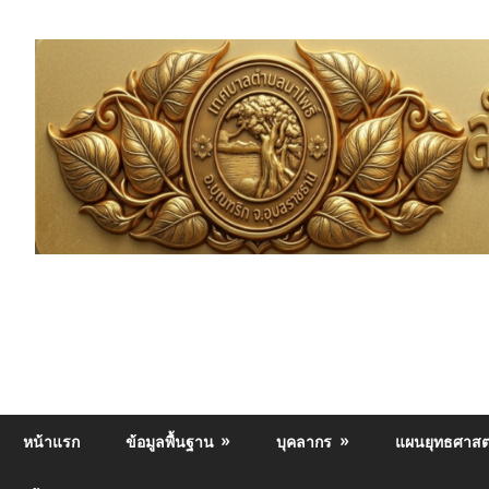
Skip
to
content
นา
เทศบาล
โพธิ์
ตำบล
ชุมชน
ใหญ่
นา
ห่าง
ไกล
โพธิ์
หน้าแรก
ข้อมูลพื้นฐาน
บุคลากร
แผนยุทธศาสต
ยา
เสพ