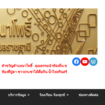
Facebook
https://
Word
ตำบลนาโพธิ์ : คุณธรรมนำท้องถิ่น ของกินข้าวปุ้น ซาว มะลิข้าวพันธุ์ดี
่ปู่ตา ชาวประชาได้ดื่มกิน น้ำไหลรินสร้างซับ
บริการข้อมูล
ร้องเรียน-ร้องทุกข์
ช่องทางติดต่อ