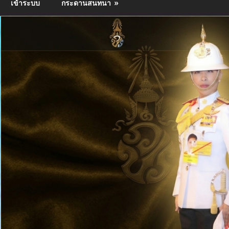
เข้าระบบ
กระดานสนทนา
ติด
การ
คมนาคม
สะดวก
เศรษฐกิจ
ดี
มี
คุณภาพ
ชีวิต