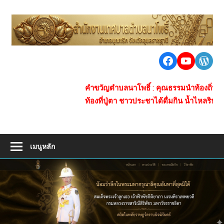
Skip
to
เ
content
ต
นา
Facebook
https:/
Word
น
โพธิ์
ชุมชน
โ
คำขวัญตำบลนาโพธิ์ : คุณธรรมนำท้องถิ่น ของกินข้า
ใหญ่
ท้องที่ปู่ตา ชาวประชาได้ดื่มกิน น้ำไหลรินสร้างซับ
ห่าง
ไกล
ยา
เสพ
เมนูหลัก
ติด
การ
คมนาคม
สะดวก
เศรษฐกิจ
ดี