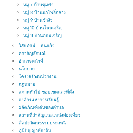
หมู่ 7 บ้านขุมคำ
หมู่ 8 บ้านนาโพธิ์กลาง
หมู่ 9 บ้านซำงัว
หมู่ 10 บ้านโนนเจริญ
หมู่ 11 บ้านดอนเจริญ
วิสัยทัศน์ – พันธกิจ
ตราสัญลักษณ์
อำนาจหน้าที่
นโยบาย
โครงสร้างหน่วยงาน
กฎหมาย
สภาพทั่วไป-ขอบเขตและที่ตั้ง
องค์กรแห่งการเรียนรู้
ผลิตภัณฑ์เด่นของตำบล
สถานที่สำคัญและแหล่งท่องเที่ยว
ศิลปะวัฒนธรรมประเพณี
ภูมิปัญญาท้องถิ่น