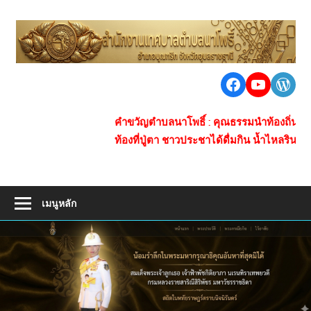
Skip
to
เ
content
ต
นา
Facebook
https:/
Word
น
โพธิ์
ชุมชน
โ
คำขวัญตำบลนาโพธิ์ : คุณธรรมนำท้องถิ่น ของกินข้าว
ใหญ่
ท้องที่ปู่ตา ชาวประชาได้ดื่มกิน น้ำไหลรินสร้างซับ
ห่าง
ไกล
ยา
เสพ
เมนูหลัก
ติด
การ
คมนาคม
สะดวก
เศรษฐกิจ
ดี