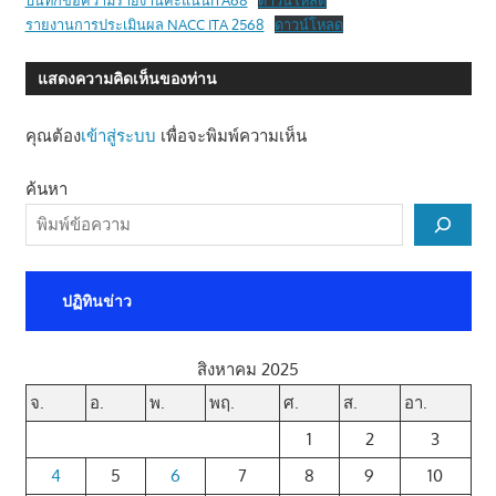
บันทึกข้อความรายงานคะแนนITA68
ดาวน์โหลด
รายงานการประเมินผล NACC ITA 2568
ดาวน์โหลด
แสดงความคิดเห็นของท่าน
คุณต้อง
เข้าสู่ระบบ
เพื่อจะพิมพ์ความเห็น
ค้นหา
ปฏิทินข่าว
สิงหาคม 2025
จ.
อ.
พ.
พฤ.
ศ.
ส.
อา.
1
2
3
4
5
6
7
8
9
10