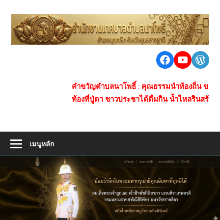
Skip
to
เ
content
ต
นา
Facebook
https:/
Word
น
โพธิ์
ชุมชน
โ
คำขวัญตำบลนาโพธิ์ : คุณธรรมนำท้องถิ่น ของกินข้าวปุ้น 
ใหญ่
ท้องที่ปู่ตา ชาวประชาได้ดื่มกิน น้ำไหลรินสร้างซับ
ห่าง
ไกล
ยา
เสพ
เมนูหลัก
ติด
การ
คมนาคม
สะดวก
เศรษฐกิจ
ดี