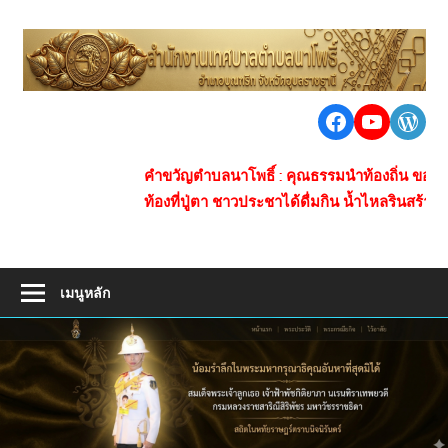
Skip
to
เ
content
ต
นา
Facebook
https:/
Word
น
โพธิ์
ชุมชน
โ
คำขวัญตำบลนาโพธิ์ : คุณธรรมนำท้องถิ่น ของกินข้าวปุ้น
ใหญ่
ท้องที่ปู่ตา ชาวประชาได้ดื่มกิน น้ำไหลรินสร้างซับ
ห่าง
ไกล
ยา
เสพ
เมนูหลัก
ติด
การ
คมนาคม
สะดวก
เศรษฐกิจ
ดี